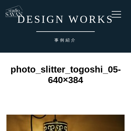
toggle
DESIGN WORKS
navigati
事例紹介
photo_slitter_togoshi_05-
640×384