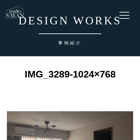
toggle
DESIGN WORKS
navigati
事例紹介
IMG_3289-1024×768