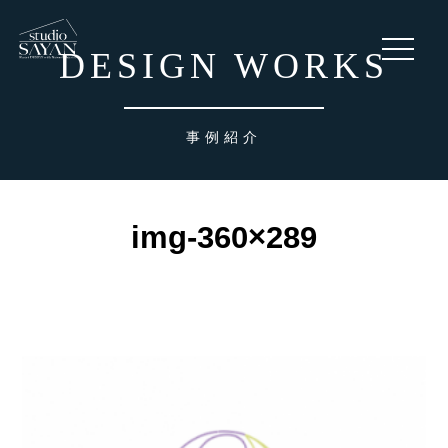
toggle
DESIGN WORKS
navigati
事例紹介
img-360×289