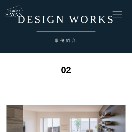
toggle
DESIGN WORKS
navigati
事例紹介
02