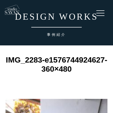
toggle
DESIGN WORKS
navigati
事例紹介
IMG_2283-e1576744924627-
360×480