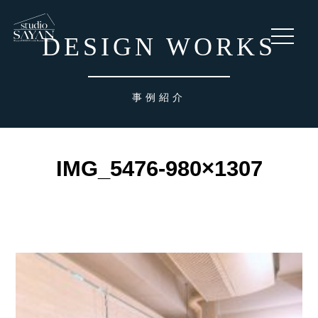
toggle
DESIGN WORKS
navigati
事例紹介
IMG_5476-980×1307